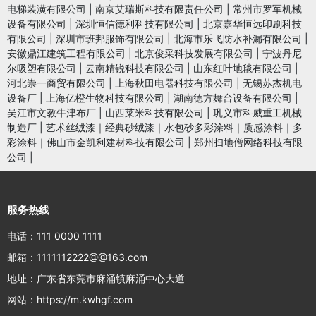
电梯装潢有限公司
|
南京艾瑞斯科技有限责任公司
|
常州市罗军机械
设备有限公司
|
深圳恒信德利科技有限公司
|
北京嘉华恒远印刷科技
有限公司
|
深圳市班邦服饰有限公司
|
北海市乐飞防水补漏有限公司
|
安徽鼎江建筑工程有限公司
|
北京俊采科技发展有限公司
|
宁波丹尼
尔吸塑有限公司
|
云南精锐科技有限公司
|
山东红叶地毯有限公司
|
河北崇一商贸有限公司
|
上海秋田电器科技有限公司
|
无锡苏杰机电
设备厂
|
上海亿橙生物科技有限公司
|
湖南德方舞台设备有限公司
|
吴江市文教牛津布厂
|
山西莱米科技有限公司
|
巩义市科威重工机械
制造厂
|
艺术丝绒漆｜经典砂绒漆｜水包砂多彩涂料｜质感涂料｜多
彩涂料｜佛山市金凯利建材科技有限公司
|
郑州扫地僧网络科技有限
公司
|
服务热线
电话：111 0000 1111
邮箱：1111112222@@163.com
地址：广东省东莞市麻涌镇麻涌中心大道
网站：https://m.kwhgf.com