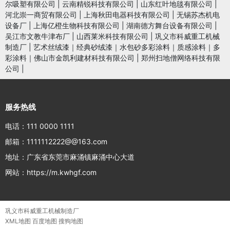
尔吸塑有限公司
|
云南精锐科技有限公司
|
山东红叶地毯有限公司
|
河北崇一商贸有限公司
|
上海秋田电器科技有限公司
|
无锡苏杰机电
设备厂
|
上海亿橙生物科技有限公司
|
湖南德方舞台设备有限公司
|
吴江市文教牛津布厂
|
山西莱米科技有限公司
|
巩义市科威重工机械
制造厂
|
艺术丝绒漆｜经典砂绒漆｜水包砂多彩涂料｜质感涂料｜多
彩涂料｜佛山市金凯利建材科技有限公司
|
郑州扫地僧网络科技有限
公司
|
服务热线
电话：111 0000 1111
邮箱：1111112222@@163.com
地址：广东省东莞市麻涌镇麻涌中心大道
网站：https://m.kwhgf.com
巩义市科威重工机械制造厂
XML地图
百度地图
搜狗地图