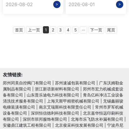
>
>
2026-08-02
2026-08-01
首页
上一页
1
2
3
4
5
···
下一页
尾页
友情链接:
郑州冈美自控阀门有限公司
|
苏州速诚包装有限公司
|
广东沃姆勒金
属制品有限公司
|
浙江新语新材料有限公司
|
郑州市宏力机械成套设
备有限公司
|
山东普乐迪电力科技有限公司
|
青岛亿科净洁工业设备
清洗技术服务有限公司
|
上海天斯甲精密机械有限公司
|
无锡鑫丽骏
电梯装潢有限公司
|
南京艾瑞斯科技有限责任公司
|
常州市罗军机械
设备有限公司
|
深圳恒信德利科技有限公司
|
北京嘉华恒远印刷科技
有限公司
|
深圳市班邦服饰有限公司
|
北海市乐飞防水补漏有限公司
|
安徽鼎江建筑工程有限公司
|
北京俊采科技发展有限公司
|
宁波丹尼