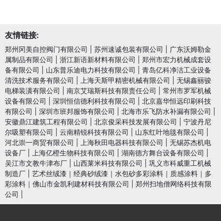
友情链接:
郑州冈美自控阀门有限公司
|
苏州速诚包装有限公司
|
广东沃姆勒金
属制品有限公司
|
浙江新语新材料有限公司
|
郑州市宏力机械成套设
备有限公司
|
山东普乐迪电力科技有限公司
|
青岛亿科净洁工业设备
清洗技术服务有限公司
|
上海天斯甲精密机械有限公司
|
无锡鑫丽骏
电梯装潢有限公司
|
南京艾瑞斯科技有限责任公司
|
常州市罗军机械
设备有限公司
|
深圳恒信德利科技有限公司
|
北京嘉华恒远印刷科技
有限公司
|
深圳市班邦服饰有限公司
|
北海市乐飞防水补漏有限公司
|
安徽鼎江建筑工程有限公司
|
北京俊采科技发展有限公司
|
宁波丹尼
尔吸塑有限公司
|
云南精锐科技有限公司
|
山东红叶地毯有限公司
|
河北崇一商贸有限公司
|
上海秋田电器科技有限公司
|
无锡苏杰机电
设备厂
|
上海亿橙生物科技有限公司
|
湖南德方舞台设备有限公司
|
吴江市文教牛津布厂
|
山西莱米科技有限公司
|
巩义市科威重工机械
制造厂
|
艺术丝绒漆｜经典砂绒漆｜水包砂多彩涂料｜质感涂料｜多
彩涂料｜佛山市金凯利建材科技有限公司
|
郑州扫地僧网络科技有限
公司
|