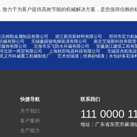
，致力于为客户提供高效节能的机械解决方案，是您值得信赖的
|
|
东沃姆勒金属制品有限公司
浙江新语新材料有限公司
郑州市宏力机
|
|
机械有限公司
无锡鑫丽骏电梯装潢有限公司
南京艾瑞斯科技有限责
|
|
邦服饰有限公司
北海市乐飞防水补漏有限公司
安徽鼎江建筑工程有
|
|
河北崇一商贸有限公司
上海秋田电器科技有限公司
无锡苏杰机电设
|
巩义市科威重工机械制造厂
艺术丝绒漆｜经典砂绒漆｜水包砂多彩涂
快捷导航
联系我们
111 0000 1
关于我们
客户案例
地址：
广东省东莞市麻涌
生产能力