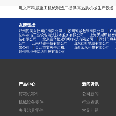
巩义市科威重工机械制造厂提供高品质机械生产设备
友情链接:
|
|
郑州冈美自控阀门有限公司
苏州速诚包装有限公司
广
|
亿科净洁工业设备清洗技术服务有限公司
上海天斯甲精密
|
|
技有限公司
北京嘉华恒远印刷科技有限公司
深圳市班
|
|
|
公司
云南精锐科技有限公司
山东红叶地毯有限公司
|
|
|
限公司
吴江市文教牛津布厂
山西莱米科技有限公司
|
郑州扫地僧网络科技有限公司
产品中心
新闻资讯
钉箱机零件
公司新闻
机械设备零件
行业资讯
夹具治具零件
常见问题