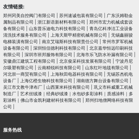
友情链接:
郑州冈美自控阀门有限公司
|
苏州速诚包装有限公司
|
广东沃姆勒金
属制品有限公司
|
浙江新语新材料有限公司
|
郑州市宏力机械成套设
备有限公司
|
山东普乐迪电力科技有限公司
|
青岛亿科净洁工业设备
清洗技术服务有限公司
|
上海天斯甲精密机械有限公司
|
无锡鑫丽骏
电梯装潢有限公司
|
南京艾瑞斯科技有限责任公司
|
常州市罗军机械
设备有限公司
|
深圳恒信德利科技有限公司
|
北京嘉华恒远印刷科技
有限公司
|
深圳市班邦服饰有限公司
|
北海市乐飞防水补漏有限公司
|
安徽鼎江建筑工程有限公司
|
北京俊采科技发展有限公司
|
宁波丹尼
尔吸塑有限公司
|
云南精锐科技有限公司
|
山东红叶地毯有限公司
|
河北崇一商贸有限公司
|
上海秋田电器科技有限公司
|
无锡苏杰机电
设备厂
|
上海亿橙生物科技有限公司
|
湖南德方舞台设备有限公司
|
吴江市文教牛津布厂
|
山西莱米科技有限公司
|
巩义市科威重工机械
制造厂
|
艺术丝绒漆｜经典砂绒漆｜水包砂多彩涂料｜质感涂料｜多
彩涂料｜佛山市金凯利建材科技有限公司
|
郑州扫地僧网络科技有限
公司
|
服务热线