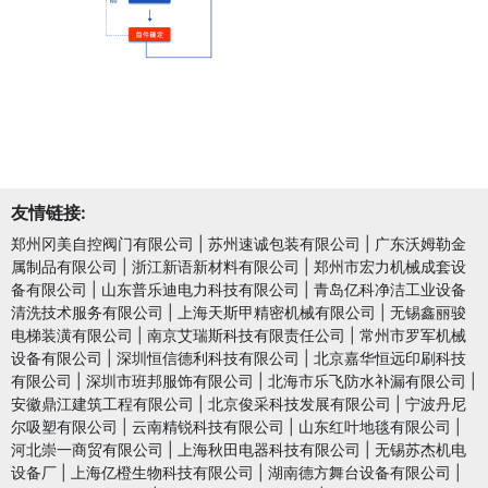
友情链接:
郑州冈美自控阀门有限公司
|
苏州速诚包装有限公司
|
广东沃姆勒金
属制品有限公司
|
浙江新语新材料有限公司
|
郑州市宏力机械成套设
备有限公司
|
山东普乐迪电力科技有限公司
|
青岛亿科净洁工业设备
清洗技术服务有限公司
|
上海天斯甲精密机械有限公司
|
无锡鑫丽骏
电梯装潢有限公司
|
南京艾瑞斯科技有限责任公司
|
常州市罗军机械
设备有限公司
|
深圳恒信德利科技有限公司
|
北京嘉华恒远印刷科技
有限公司
|
深圳市班邦服饰有限公司
|
北海市乐飞防水补漏有限公司
|
安徽鼎江建筑工程有限公司
|
北京俊采科技发展有限公司
|
宁波丹尼
尔吸塑有限公司
|
云南精锐科技有限公司
|
山东红叶地毯有限公司
|
河北崇一商贸有限公司
|
上海秋田电器科技有限公司
|
无锡苏杰机电
设备厂
|
上海亿橙生物科技有限公司
|
湖南德方舞台设备有限公司
|