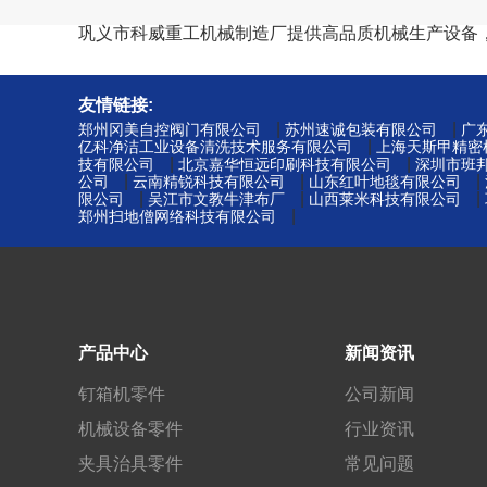
巩义市科威重工机械制造厂提供高品质机械生产设备
友情链接:
|
|
郑州冈美自控阀门有限公司
苏州速诚包装有限公司
广
|
亿科净洁工业设备清洗技术服务有限公司
上海天斯甲精密
|
|
技有限公司
北京嘉华恒远印刷科技有限公司
深圳市班
|
|
|
公司
云南精锐科技有限公司
山东红叶地毯有限公司
|
|
|
限公司
吴江市文教牛津布厂
山西莱米科技有限公司
|
郑州扫地僧网络科技有限公司
产品中心
新闻资讯
钉箱机零件
公司新闻
机械设备零件
行业资讯
夹具治具零件
常见问题