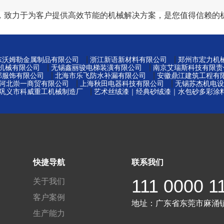
，致力于为客户提供高效节能的机械解决方案，是您值得信赖的
|
|
东沃姆勒金属制品有限公司
浙江新语新材料有限公司
郑州市宏力机
|
|
机械有限公司
无锡鑫丽骏电梯装潢有限公司
南京艾瑞斯科技有限责
|
|
邦服饰有限公司
北海市乐飞防水补漏有限公司
安徽鼎江建筑工程有
|
|
河北崇一商贸有限公司
上海秋田电器科技有限公司
无锡苏杰机电设
|
巩义市科威重工机械制造厂
艺术丝绒漆｜经典砂绒漆｜水包砂多彩涂
快捷导航
联系我们
111 0000 1
关于我们
客户案例
地址：
广东省东莞市麻涌
生产能力