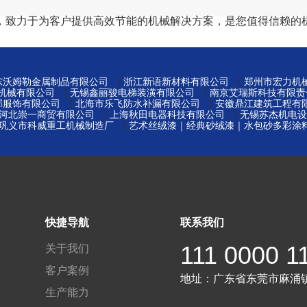
，致力于为客户提供高效节能的机械解决方案，是您值得信赖的
|
|
东沃姆勒金属制品有限公司
浙江新语新材料有限公司
郑州市宏力机
|
|
机械有限公司
无锡鑫丽骏电梯装潢有限公司
南京艾瑞斯科技有限责
|
|
邦服饰有限公司
北海市乐飞防水补漏有限公司
安徽鼎江建筑工程有
|
|
河北崇一商贸有限公司
上海秋田电器科技有限公司
无锡苏杰机电设
|
巩义市科威重工机械制造厂
艺术丝绒漆｜经典砂绒漆｜水包砂多彩涂
快捷导航
联系我们
111 0000 1
关于我们
客户案例
地址：
广东省东莞市麻涌
生产能力