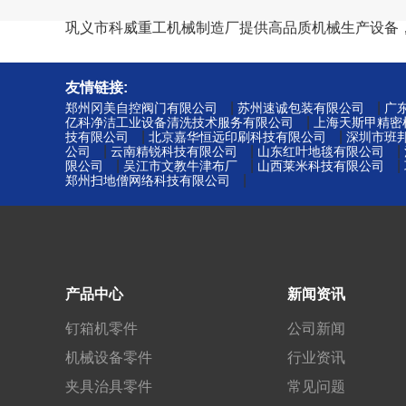
巩义市科威重工机械制造厂提供高品质机械生产设备
友情链接:
|
|
郑州冈美自控阀门有限公司
苏州速诚包装有限公司
广
|
亿科净洁工业设备清洗技术服务有限公司
上海天斯甲精密
|
|
技有限公司
北京嘉华恒远印刷科技有限公司
深圳市班
|
|
|
公司
云南精锐科技有限公司
山东红叶地毯有限公司
|
|
|
限公司
吴江市文教牛津布厂
山西莱米科技有限公司
|
郑州扫地僧网络科技有限公司
产品中心
新闻资讯
钉箱机零件
公司新闻
机械设备零件
行业资讯
夹具治具零件
常见问题