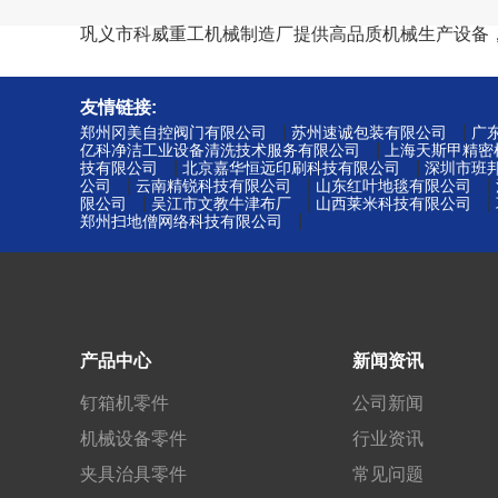
巩义市科威重工机械制造厂提供高品质机械生产设备
友情链接:
|
|
郑州冈美自控阀门有限公司
苏州速诚包装有限公司
广
|
亿科净洁工业设备清洗技术服务有限公司
上海天斯甲精密
|
|
技有限公司
北京嘉华恒远印刷科技有限公司
深圳市班
|
|
|
公司
云南精锐科技有限公司
山东红叶地毯有限公司
|
|
|
限公司
吴江市文教牛津布厂
山西莱米科技有限公司
|
郑州扫地僧网络科技有限公司
产品中心
新闻资讯
钉箱机零件
公司新闻
机械设备零件
行业资讯
夹具治具零件
常见问题