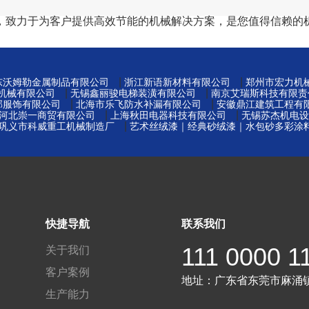
，致力于为客户提供高效节能的机械解决方案，是您值得信赖的
|
|
东沃姆勒金属制品有限公司
浙江新语新材料有限公司
郑州市宏力机
|
|
机械有限公司
无锡鑫丽骏电梯装潢有限公司
南京艾瑞斯科技有限责
|
|
邦服饰有限公司
北海市乐飞防水补漏有限公司
安徽鼎江建筑工程有
|
|
河北崇一商贸有限公司
上海秋田电器科技有限公司
无锡苏杰机电设
|
巩义市科威重工机械制造厂
艺术丝绒漆｜经典砂绒漆｜水包砂多彩涂
快捷导航
联系我们
111 0000 1
关于我们
客户案例
地址：
广东省东莞市麻涌
生产能力