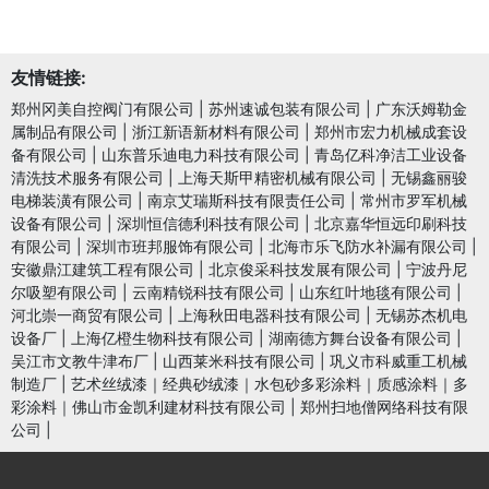
友情链接:
郑州冈美自控阀门有限公司
|
苏州速诚包装有限公司
|
广东沃姆勒金
属制品有限公司
|
浙江新语新材料有限公司
|
郑州市宏力机械成套设
备有限公司
|
山东普乐迪电力科技有限公司
|
青岛亿科净洁工业设备
清洗技术服务有限公司
|
上海天斯甲精密机械有限公司
|
无锡鑫丽骏
电梯装潢有限公司
|
南京艾瑞斯科技有限责任公司
|
常州市罗军机械
设备有限公司
|
深圳恒信德利科技有限公司
|
北京嘉华恒远印刷科技
有限公司
|
深圳市班邦服饰有限公司
|
北海市乐飞防水补漏有限公司
|
安徽鼎江建筑工程有限公司
|
北京俊采科技发展有限公司
|
宁波丹尼
尔吸塑有限公司
|
云南精锐科技有限公司
|
山东红叶地毯有限公司
|
河北崇一商贸有限公司
|
上海秋田电器科技有限公司
|
无锡苏杰机电
设备厂
|
上海亿橙生物科技有限公司
|
湖南德方舞台设备有限公司
|
吴江市文教牛津布厂
|
山西莱米科技有限公司
|
巩义市科威重工机械
制造厂
|
艺术丝绒漆｜经典砂绒漆｜水包砂多彩涂料｜质感涂料｜多
彩涂料｜佛山市金凯利建材科技有限公司
|
郑州扫地僧网络科技有限
公司
|