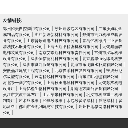
友情链接:
郑州冈美自控阀门有限公司
|
苏州速诚包装有限公司
|
广东沃姆勒金
属制品有限公司
|
浙江新语新材料有限公司
|
郑州市宏力机械成套设
备有限公司
|
山东普乐迪电力科技有限公司
|
青岛亿科净洁工业设备
清洗技术服务有限公司
|
上海天斯甲精密机械有限公司
|
无锡鑫丽骏
电梯装潢有限公司
|
南京艾瑞斯科技有限责任公司
|
常州市罗军机械
设备有限公司
|
深圳恒信德利科技有限公司
|
北京嘉华恒远印刷科技
有限公司
|
深圳市班邦服饰有限公司
|
北海市乐飞防水补漏有限公司
|
安徽鼎江建筑工程有限公司
|
北京俊采科技发展有限公司
|
宁波丹尼
尔吸塑有限公司
|
云南精锐科技有限公司
|
山东红叶地毯有限公司
|
河北崇一商贸有限公司
|
上海秋田电器科技有限公司
|
无锡苏杰机电
设备厂
|
上海亿橙生物科技有限公司
|
湖南德方舞台设备有限公司
|
吴江市文教牛津布厂
|
山西莱米科技有限公司
|
巩义市科威重工机械
制造厂
|
艺术丝绒漆｜经典砂绒漆｜水包砂多彩涂料｜质感涂料｜多
彩涂料｜佛山市金凯利建材科技有限公司
|
郑州扫地僧网络科技有限
公司
|