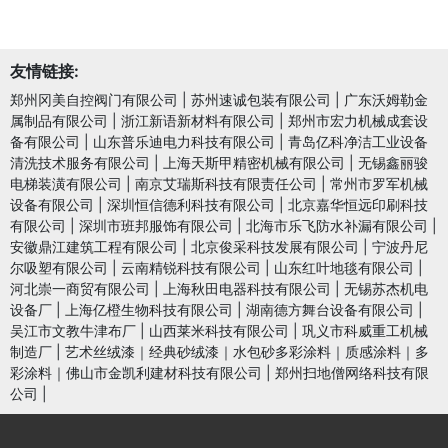
友情链接:
郑州冈美自控阀门有限公司
|
苏州速诚包装有限公司
|
广东沃姆勒金
属制品有限公司
|
浙江新语新材料有限公司
|
郑州市宏力机械成套设
备有限公司
|
山东普乐迪电力科技有限公司
|
青岛亿科净洁工业设备
清洗技术服务有限公司
|
上海天斯甲精密机械有限公司
|
无锡鑫丽骏
电梯装潢有限公司
|
南京艾瑞斯科技有限责任公司
|
常州市罗军机械
设备有限公司
|
深圳恒信德利科技有限公司
|
北京嘉华恒远印刷科技
有限公司
|
深圳市班邦服饰有限公司
|
北海市乐飞防水补漏有限公司
|
安徽鼎江建筑工程有限公司
|
北京俊采科技发展有限公司
|
宁波丹尼
尔吸塑有限公司
|
云南精锐科技有限公司
|
山东红叶地毯有限公司
|
河北崇一商贸有限公司
|
上海秋田电器科技有限公司
|
无锡苏杰机电
设备厂
|
上海亿橙生物科技有限公司
|
湖南德方舞台设备有限公司
|
吴江市文教牛津布厂
|
山西莱米科技有限公司
|
巩义市科威重工机械
制造厂
|
艺术丝绒漆｜经典砂绒漆｜水包砂多彩涂料｜质感涂料｜多
彩涂料｜佛山市金凯利建材科技有限公司
|
郑州扫地僧网络科技有限
公司
|