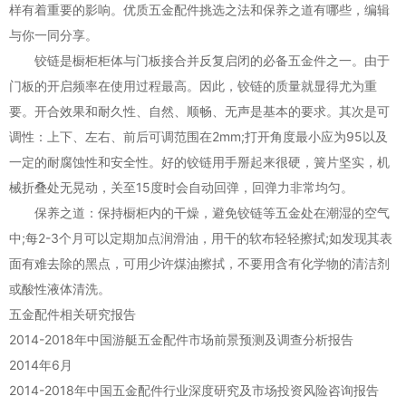
样有着重要的影响。优质五金配件挑选之法和保养之道有哪些，编辑
与你一同分享。
铰链是橱柜柜体与门板接合并反复启闭的必备五金件之一。由于
门板的开启频率在使用过程最高。因此，铰链的质量就显得尤为重
要。开合效果和耐久性、自然、顺畅、无声是基本的要求。其次是可
调性：上下、左右、前后可调范围在2mm;打开角度最小应为95以及
一定的耐腐蚀性和安全性。好的铰链用手掰起来很硬，簧片坚实，机
械折叠处无晃动，关至15度时会自动回弹，回弹力非常均匀。
保养之道：保持橱柜内的干燥，避免铰链等五金处在潮湿的空气
中;每2-3个月可以定期加点润滑油，用干的软布轻轻擦拭;如发现其表
面有难去除的黑点，可用少许煤油擦拭，不要用含有化学物的清洁剂
或酸性液体清洗。
五金配件相关研究报告
2014-2018年中国游艇五金配件市场前景预测及调查分析报告
2014年6月
2014-2018年中国五金配件行业深度研究及市场投资风险咨询报告