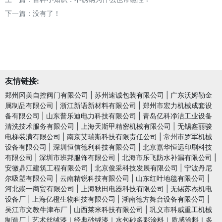
下一篇：没有了！
友情链接:
郑州冈美自控阀门有限公司
|
苏州速诚包装有限公司
|
广东沃姆勒金
属制品有限公司
|
浙江新语新材料有限公司
|
郑州市宏力机械成套设
备有限公司
|
山东普乐迪电力科技有限公司
|
青岛亿科净洁工业设备
清洗技术服务有限公司
|
上海天斯甲精密机械有限公司
|
无锡鑫丽骏
电梯装潢有限公司
|
南京艾瑞斯科技有限责任公司
|
常州市罗军机械
设备有限公司
|
深圳恒信德利科技有限公司
|
北京嘉华恒远印刷科技
有限公司
|
深圳市班邦服饰有限公司
|
北海市乐飞防水补漏有限公司
|
安徽鼎江建筑工程有限公司
|
北京俊采科技发展有限公司
|
宁波丹尼
尔吸塑有限公司
|
云南精锐科技有限公司
|
山东红叶地毯有限公司
|
河北崇一商贸有限公司
|
上海秋田电器科技有限公司
|
无锡苏杰机电
设备厂
|
上海亿橙生物科技有限公司
|
湖南德方舞台设备有限公司
|
吴江市文教牛津布厂
|
山西莱米科技有限公司
|
巩义市科威重工机械
制造厂
|
艺术丝绒漆｜经典砂绒漆｜水包砂多彩涂料｜质感涂料｜多