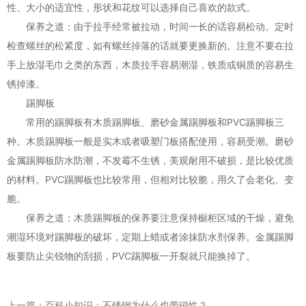
性、大小的适宜性，形状和花纹可以选择自己喜欢的款式。
保养之道：由于拉手经常被拉动，时间一长的话容易松动。定时
检查螺丝的松紧度，如有螺丝掉落的话就要更换新的。注意不要在拉
手上放湿毛巾之类的东西，木质拉手容易潮湿，铁质或铜质的容易生
锈掉漆。
踢脚板
常用的踢脚板有木质踢脚板、磨砂金属踢脚板和PVC踢脚板三
种。木质踢脚板一般是实木或者吸塑门板搭配使用，容易受潮。磨砂
金属踢脚板防水防潮，不发霉不生锈，美观耐用不破损，是比较优质
的材料。PVC踢脚板也比较常用，但相对比较脆，用久了会老化、变
脆。
保养之道：木质踢脚板的保养要注意保持橱柜区域的干燥，避免
潮湿环境对踢脚板的破坏，定期上蜡或者涂抹防水剂保养。金属踢脚
板要防止尖锐物的刮损，PVC踢脚板一开裂就只能换掉了。
上一篇：
百科小知识：不锈钢为什么也带磁性？