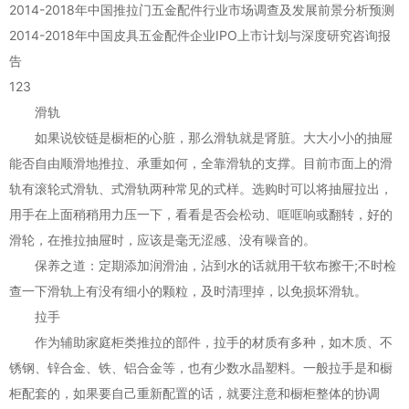
2014-2018年中国推拉门五金配件行业市场调查及发展前景分析预测
2014-2018年中国皮具五金配件企业IPO上市计划与深度研究咨询报
告
123
滑轨
如果说铰链是橱柜的心脏，那么滑轨就是肾脏。大大小小的抽屉
能否自由顺滑地推拉、承重如何，全靠滑轨的支撑。目前市面上的滑
轨有滚轮式滑轨、式滑轨两种常见的式样。选购时可以将抽屉拉出，
用手在上面稍稍用力压一下，看看是否会松动、哐哐响或翻转，好的
滑轮，在推拉抽屉时，应该是毫无涩感、没有噪音的。
保养之道：定期添加润滑油，沾到水的话就用干软布擦干;不时检
查一下滑轨上有没有细小的颗粒，及时清理掉，以免损坏滑轨。
拉手
作为辅助家庭柜类推拉的部件，拉手的材质有多种，如木质、不
锈钢、锌合金、铁、铝合金等，也有少数水晶塑料。一般拉手是和橱
柜配套的，如果要自己重新配置的话，就要注意和橱柜整体的协调