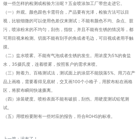
做一些怎样的检测或检验方法呢？五金喷涂加工厂带您走进它。
（一）外观。颜色跟色卡需符合，产品要有光泽，检验方法可以目
视，比较细微的可以使用色差仪来测试；不能有颜色不均、杂点、脏
污，喷涂粉末的不均匀，刮伤，指纹，并且不能有生锈的情况等，都
可用目视来检测。切面不能有刮手的角或者毛边，可目视或者用手触
摸。
（二）盐水喷雾。不能有气泡或者生锈的发生。用浓度为5%的食盐
水，35摄氏度，连着喷雾，按照客户的需求来喷。
（三）附着力。百格测试法，测试面上的涂层不能脱落5%。用刀在产
品上画格，需要看得见底材，交叉画100个小格子，用胶布粘在画格
区，将胶布瞬间快速撕离。
（四）涂装硬度。喷粉表面不能有破损，刮伤。用硬度测试铅笔测
试。
（五）用喷粉要附有一些对应的报告，符合ROHS的标准。
上一篇：没有了！