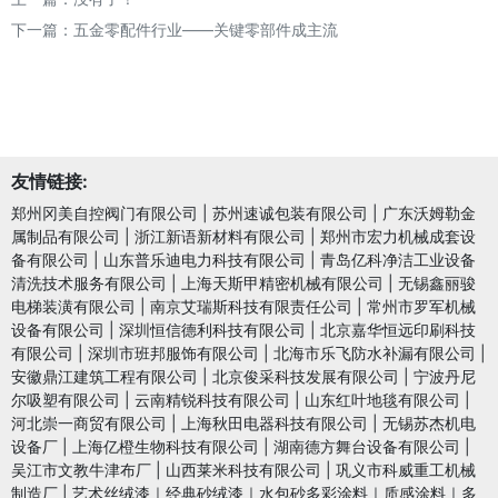
下一篇：
五金零配件行业——关键零部件成主流
友情链接:
郑州冈美自控阀门有限公司
|
苏州速诚包装有限公司
|
广东沃姆勒金
属制品有限公司
|
浙江新语新材料有限公司
|
郑州市宏力机械成套设
备有限公司
|
山东普乐迪电力科技有限公司
|
青岛亿科净洁工业设备
清洗技术服务有限公司
|
上海天斯甲精密机械有限公司
|
无锡鑫丽骏
电梯装潢有限公司
|
南京艾瑞斯科技有限责任公司
|
常州市罗军机械
设备有限公司
|
深圳恒信德利科技有限公司
|
北京嘉华恒远印刷科技
有限公司
|
深圳市班邦服饰有限公司
|
北海市乐飞防水补漏有限公司
|
安徽鼎江建筑工程有限公司
|
北京俊采科技发展有限公司
|
宁波丹尼
尔吸塑有限公司
|
云南精锐科技有限公司
|
山东红叶地毯有限公司
|
河北崇一商贸有限公司
|
上海秋田电器科技有限公司
|
无锡苏杰机电
设备厂
|
上海亿橙生物科技有限公司
|
湖南德方舞台设备有限公司
|
吴江市文教牛津布厂
|
山西莱米科技有限公司
|
巩义市科威重工机械
制造厂
|
艺术丝绒漆｜经典砂绒漆｜水包砂多彩涂料｜质感涂料｜多