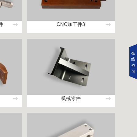
件
CNC加工件3
在
线
咨
询
机械零件