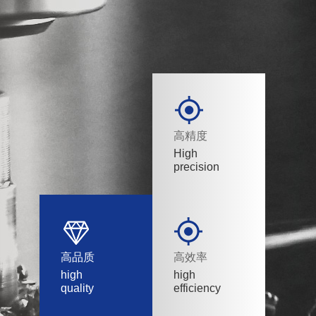
高精度
High
precision
高品质
高效率
high
high
quality
efficiency