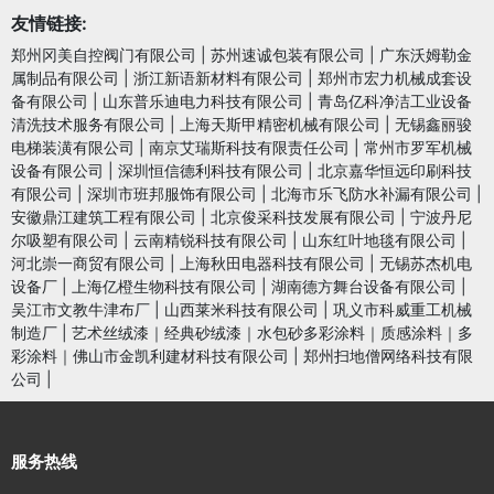
友情链接:
郑州冈美自控阀门有限公司
|
苏州速诚包装有限公司
|
广东沃姆勒金
属制品有限公司
|
浙江新语新材料有限公司
|
郑州市宏力机械成套设
备有限公司
|
山东普乐迪电力科技有限公司
|
青岛亿科净洁工业设备
清洗技术服务有限公司
|
上海天斯甲精密机械有限公司
|
无锡鑫丽骏
电梯装潢有限公司
|
南京艾瑞斯科技有限责任公司
|
常州市罗军机械
设备有限公司
|
深圳恒信德利科技有限公司
|
北京嘉华恒远印刷科技
有限公司
|
深圳市班邦服饰有限公司
|
北海市乐飞防水补漏有限公司
|
安徽鼎江建筑工程有限公司
|
北京俊采科技发展有限公司
|
宁波丹尼
尔吸塑有限公司
|
云南精锐科技有限公司
|
山东红叶地毯有限公司
|
河北崇一商贸有限公司
|
上海秋田电器科技有限公司
|
无锡苏杰机电
设备厂
|
上海亿橙生物科技有限公司
|
湖南德方舞台设备有限公司
|
吴江市文教牛津布厂
|
山西莱米科技有限公司
|
巩义市科威重工机械
制造厂
|
艺术丝绒漆｜经典砂绒漆｜水包砂多彩涂料｜质感涂料｜多
彩涂料｜佛山市金凯利建材科技有限公司
|
郑州扫地僧网络科技有限
公司
|
服务热线