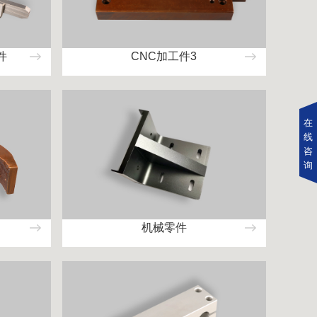
件
CNC加工件3
在
线
咨
询
机械零件