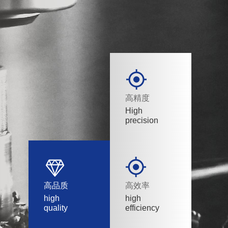
高精度
High
precision
高品质
高效率
high
high
quality
efficiency