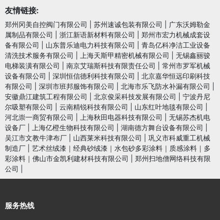
友情链接:
郑州冈美自控阀门有限公司
|
苏州速诚包装有限公司
|
广东沃姆勒金
属制品有限公司
|
浙江新语新材料有限公司
|
郑州市宏力机械成套设
备有限公司
|
山东普乐迪电力科技有限公司
|
青岛亿科净洁工业设备
清洗技术服务有限公司
|
上海天斯甲精密机械有限公司
|
无锡鑫丽骏
电梯装潢有限公司
|
南京艾瑞斯科技有限责任公司
|
常州市罗军机械
设备有限公司
|
深圳恒信德利科技有限公司
|
北京嘉华恒远印刷科技
有限公司
|
深圳市班邦服饰有限公司
|
北海市乐飞防水补漏有限公司
|
安徽鼎江建筑工程有限公司
|
北京俊采科技发展有限公司
|
宁波丹尼
尔吸塑有限公司
|
云南精锐科技有限公司
|
山东红叶地毯有限公司
|
河北崇一商贸有限公司
|
上海秋田电器科技有限公司
|
无锡苏杰机电
设备厂
|
上海亿橙生物科技有限公司
|
湖南德方舞台设备有限公司
|
吴江市文教牛津布厂
|
山西莱米科技有限公司
|
巩义市科威重工机械
制造厂
|
艺术丝绒漆｜经典砂绒漆｜水包砂多彩涂料｜质感涂料｜多
彩涂料｜佛山市金凯利建材科技有限公司
|
郑州扫地僧网络科技有限
公司
|
服务热线