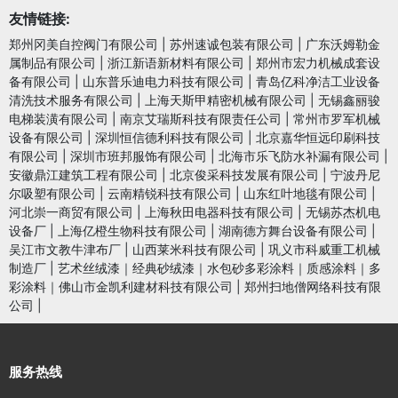
友情链接:
郑州冈美自控阀门有限公司
|
苏州速诚包装有限公司
|
广东沃姆勒金
属制品有限公司
|
浙江新语新材料有限公司
|
郑州市宏力机械成套设
备有限公司
|
山东普乐迪电力科技有限公司
|
青岛亿科净洁工业设备
清洗技术服务有限公司
|
上海天斯甲精密机械有限公司
|
无锡鑫丽骏
电梯装潢有限公司
|
南京艾瑞斯科技有限责任公司
|
常州市罗军机械
设备有限公司
|
深圳恒信德利科技有限公司
|
北京嘉华恒远印刷科技
有限公司
|
深圳市班邦服饰有限公司
|
北海市乐飞防水补漏有限公司
|
安徽鼎江建筑工程有限公司
|
北京俊采科技发展有限公司
|
宁波丹尼
尔吸塑有限公司
|
云南精锐科技有限公司
|
山东红叶地毯有限公司
|
河北崇一商贸有限公司
|
上海秋田电器科技有限公司
|
无锡苏杰机电
设备厂
|
上海亿橙生物科技有限公司
|
湖南德方舞台设备有限公司
|
吴江市文教牛津布厂
|
山西莱米科技有限公司
|
巩义市科威重工机械
制造厂
|
艺术丝绒漆｜经典砂绒漆｜水包砂多彩涂料｜质感涂料｜多
彩涂料｜佛山市金凯利建材科技有限公司
|
郑州扫地僧网络科技有限
公司
|
服务热线