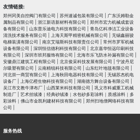
友情链接:
郑州冈美自控阀门有限公司
|
苏州速诚包装有限公司
|
广东沃姆勒金
属制品有限公司
|
浙江新语新材料有限公司
|
郑州市宏力机械成套设
备有限公司
|
山东普乐迪电力科技有限公司
|
青岛亿科净洁工业设备
清洗技术服务有限公司
|
上海天斯甲精密机械有限公司
|
无锡鑫丽骏
电梯装潢有限公司
|
南京艾瑞斯科技有限责任公司
|
常州市罗军机械
设备有限公司
|
深圳恒信德利科技有限公司
|
北京嘉华恒远印刷科技
有限公司
|
深圳市班邦服饰有限公司
|
北海市乐飞防水补漏有限公司
|
安徽鼎江建筑工程有限公司
|
北京俊采科技发展有限公司
|
宁波丹尼
尔吸塑有限公司
|
云南精锐科技有限公司
|
山东红叶地毯有限公司
|
河北崇一商贸有限公司
|
上海秋田电器科技有限公司
|
无锡苏杰机电
设备厂
|
上海亿橙生物科技有限公司
|
湖南德方舞台设备有限公司
|
吴江市文教牛津布厂
|
山西莱米科技有限公司
|
巩义市科威重工机械
制造厂
|
艺术丝绒漆｜经典砂绒漆｜水包砂多彩涂料｜质感涂料｜多
彩涂料｜佛山市金凯利建材科技有限公司
|
郑州扫地僧网络科技有限
公司
|
服务热线