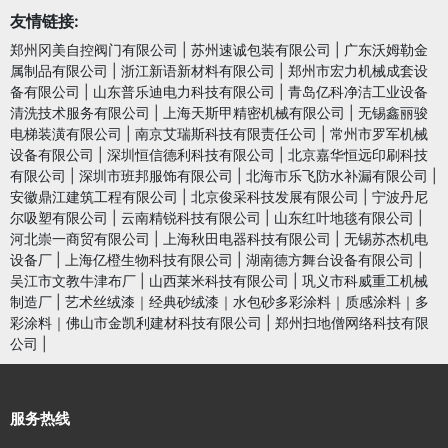
友情链接:
郑州冈美自控阀门有限公司
|
苏州速诚包装有限公司
|
广东沃姆勒金
属制品有限公司
|
浙江新语新材料有限公司
|
郑州市宏力机械成套设
备有限公司
|
山东普乐迪电力科技有限公司
|
青岛亿科净洁工业设备
清洗技术服务有限公司
|
上海天斯甲精密机械有限公司
|
无锡鑫丽骏
电梯装潢有限公司
|
南京艾瑞斯科技有限责任公司
|
常州市罗军机械
设备有限公司
|
深圳恒信德利科技有限公司
|
北京嘉华恒远印刷科技
有限公司
|
深圳市班邦服饰有限公司
|
北海市乐飞防水补漏有限公司
|
安徽鼎江建筑工程有限公司
|
北京俊采科技发展有限公司
|
宁波丹尼
尔吸塑有限公司
|
云南精锐科技有限公司
|
山东红叶地毯有限公司
|
河北崇一商贸有限公司
|
上海秋田电器科技有限公司
|
无锡苏杰机电
设备厂
|
上海亿橙生物科技有限公司
|
湖南德方舞台设备有限公司
|
吴江市文教牛津布厂
|
山西莱米科技有限公司
|
巩义市科威重工机械
制造厂
|
艺术丝绒漆｜经典砂绒漆｜水包砂多彩涂料｜质感涂料｜多
彩涂料｜佛山市金凯利建材科技有限公司
|
郑州扫地僧网络科技有限
公司
|
服务热线