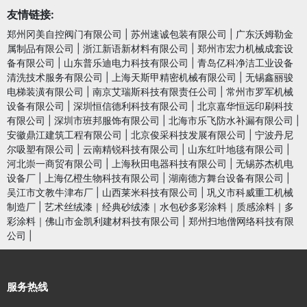
友情链接:
郑州冈美自控阀门有限公司
|
苏州速诚包装有限公司
|
广东沃姆勒金
属制品有限公司
|
浙江新语新材料有限公司
|
郑州市宏力机械成套设
备有限公司
|
山东普乐迪电力科技有限公司
|
青岛亿科净洁工业设备
清洗技术服务有限公司
|
上海天斯甲精密机械有限公司
|
无锡鑫丽骏
电梯装潢有限公司
|
南京艾瑞斯科技有限责任公司
|
常州市罗军机械
设备有限公司
|
深圳恒信德利科技有限公司
|
北京嘉华恒远印刷科技
有限公司
|
深圳市班邦服饰有限公司
|
北海市乐飞防水补漏有限公司
|
安徽鼎江建筑工程有限公司
|
北京俊采科技发展有限公司
|
宁波丹尼
尔吸塑有限公司
|
云南精锐科技有限公司
|
山东红叶地毯有限公司
|
河北崇一商贸有限公司
|
上海秋田电器科技有限公司
|
无锡苏杰机电
设备厂
|
上海亿橙生物科技有限公司
|
湖南德方舞台设备有限公司
|
吴江市文教牛津布厂
|
山西莱米科技有限公司
|
巩义市科威重工机械
制造厂
|
艺术丝绒漆｜经典砂绒漆｜水包砂多彩涂料｜质感涂料｜多
彩涂料｜佛山市金凯利建材科技有限公司
|
郑州扫地僧网络科技有限
公司
|
服务热线