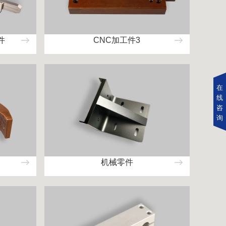
件
CNC加工件3
在
线
咨
询
机械零件