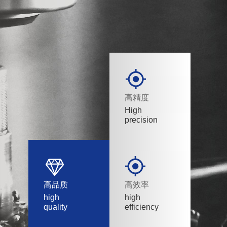
高精度
High
precision
高品质
高效率
high
high
quality
efficiency